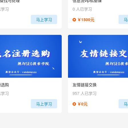
链查找与处理
信息流vip私塾课
已学习
0 人已学习
马上学习
￥1500元
马
册选购
友情链接交换
已学习
957 人已学习
马上学习
￥0元
马