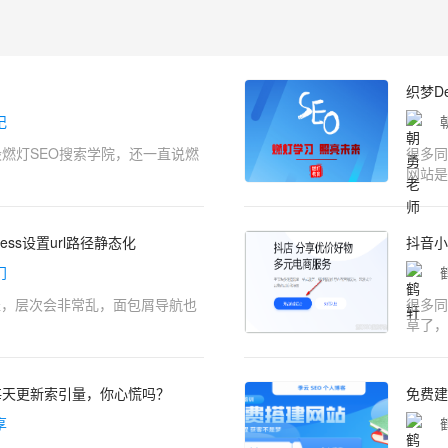
记
燃灯SEO搜索学院，还一直说燃
很多同
网站是使
press设置url路径静态化
抖音小
门
对路径，层次会非常乱，面包屑导航也
很多同
草了，
每天更新索引量，你心慌吗？
免费建
享