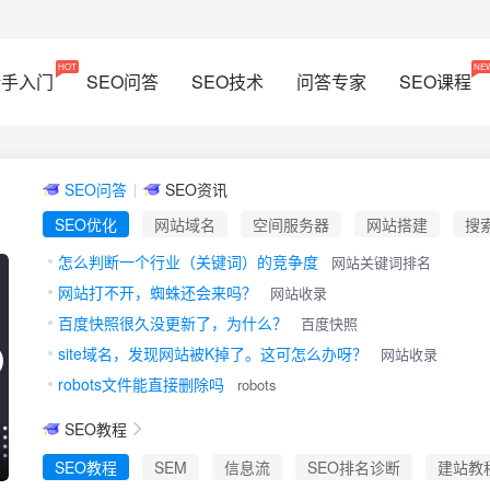
HOT
NE
新手入门
SEO问答
SEO技术
问答专家
SEO课程
SEO问答
|
SEO资讯
SEO优化
网站域名
空间服务器
网站搭建
搜
怎么判断一个行业（关键词）的竞争度
网站关键词排名
直播回放
网站打不开，蜘蛛还会来吗？
网站收录
百度快照很久没更新了，为什么？
百度快照
site域名，发现网站被K掉了。这可怎么办呀？
网站收录
robots文件能直接删除吗
robots
SEO教程
网站SEO入门教程
时长: 20课时
SEO教程
SEM
信息流
SEO排名诊断
建站教