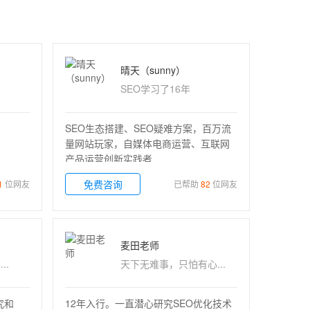
晴天（sunny）
SEO学习了16年
SEO生态搭建、SEO疑难方案，百万流
量网站玩家，自媒体电商运营、互联网
产品运营创新实践者
免费咨询
1
位网友
已帮助
82
位网友
麦田老师
..
天下无难事，只怕有心...
究和
12年入行。一直潜心研究SEO优化技术