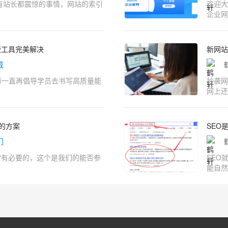
所有站长都震惊的事情，网站的索引
欢迎大
企业网
版工具完美解决
新网站
载
师一直再倡导学员去书写高质量能
抄袭网
网上还
名的方案
SEO
门
常有必要的，这个是我们的能否参
SEO
能自然