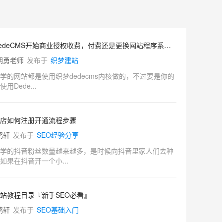
织梦DedeCMS开始商业授权收费，付费还是更换网站程序系统？
朝勇老师
发布于
织梦建站
学的网站都是使用织梦dedecms内核做的，不过要是你的
用Dede...
店如何注册开通流程步骤
鹤轩
发布于
SEO经验分享
学的抖音粉丝数量越来越多，是时候向抖音里家人们去种
如果在抖音开一个小...
站教程目录『新手SEO必看』
鹤轩
发布于
SEO基础入门