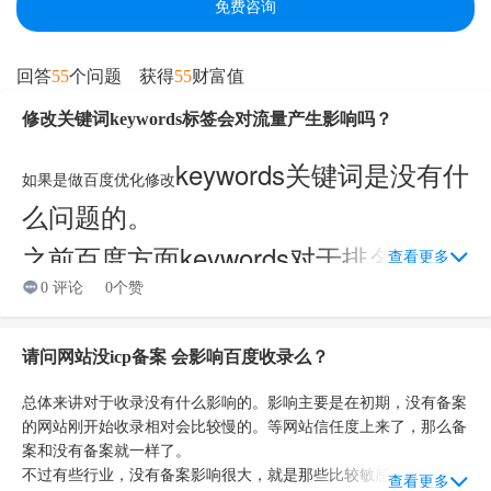
免费咨询
回答
55
个问题
获得
55
财富值
修改关键词keywords标签会对流量产生影响吗？
keywords关键词是没有什
如果是做百度优化修改
么问题的。
之前百度方面
keywords对于排名是有
查看更多
影响的，因为站长
0 评论
0个赞
keywords填写时，
疯狂堆砌关键词。所以百度取消了排名
请问网站没icp备案 会影响百度收录么？
影响。。
总体来讲对于收录没有什么影响的。影响主要是在初期，没有备案
的网站刚开始收录相对会比较慢的。等网站信任度上来了，那么备
案和没有备案就一样了。
不过有些行业，没有备案影响很大，就是那些比较敏感的行业
查看更多