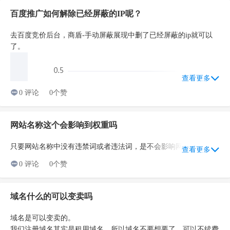
1、不要调整网站主题。如果修改网站标题造成网站主题变了，那
百度推广如何解除已经屏蔽的IP呢？
么搜索引擎会认为你要重新做站。排名收录可能重新来过。
2、不要堆砌关键词。修改标题的时候没有注意，关键词填多了。
去百度竞价后台，商盾-手动屏蔽展现中删了已经屏蔽的ip就可以
了。
可能就造成堆砌。
3、尽量小改动标题。我们的标题要尽量少去改动。说不好没有调
查看更多
整好网站就降权了。但是如果标题一般在小范围修改问题是不大
0 评论
0个赞
的。
2、点击进来后如图，我们填写我们的域名，在点击开始。
4、非必要不要去修改。修改网站标题一定要想 了在想。不到迫不
网站名称这个会影响到权重吗
得已不要修改标题，修改标题会牵扯到你的其他内容的修改，相对
来说是非常麻烦的。后果就是：网站降权，排名往下掉。
只要网站名称中没有违禁词或者违法词，是不会影响网站权重的
查看更多
0 评论
0个赞
域名什么的可以变卖吗
域名是可以变卖的。
我们注册域名其实是租用域名。所以域名不要想要了，可以不续费