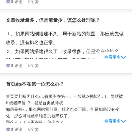
3、更新内容量
0 评论
0个赞
每天网站更新内容数量也是影响的。更新内容量多，收录越多。收
录越多获取排名词数可能越多。
文章收录量多，但是流量少，该怎么处理呢？
每天更新文章吗？
１、如果网站刚搭建不久，
属于新站的范围，
那应该先做
需要的。百度需要知道你一个活跃网
收录。没有排名也正常。
站。给予评分也会高。
２、如果网站搭建很久了，收录很多，但是没有啥排名，
查看更多
那么可能网站
内容原创性不高，质量不太好。
0 评论
0个赞
如果是第一个问题，只要需要持更新内容，后面慢慢就会
有排名的
首页site不在第一位怎么办？
如果是第二个问题，那么可以①删除没有收录的质量不好
内容，②修改已经收录的差内容。③持续更新优质内容
首页要判断为什么site首页不在第一。一般就2种情况，1、网站被
k 或者降价 2、就是首页被降权
如果是被k，那么网站索引量、排名也会下降。但是如果没有变
化，那么可能就单纯首页被降权了。
查看更多
那么ｓｉｔｅ不在第一怎么办？
１、持续更新内容。因为首页没有新内容，而网站更新的栏目内
0 评论
0个赞