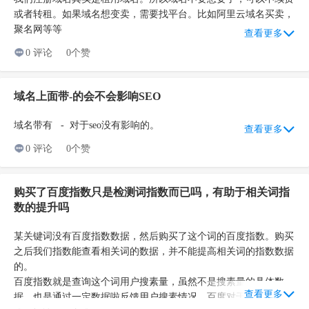
或者转租。如果域名想变卖，需要找平台。比如阿里云域名买卖，
聚名网等等
查看更多
0 评论
0个赞
域名上面带-的会不会影响SEO
域名带有 - 对于seo没有影响的。
查看更多
0 评论
0个赞
购买了百度指数只是检测词指数而已吗，有助于相关词指
数的提升吗
3、点击开始后，就开始生成地图了，生成好后，点击下载TXT格
某关键词没有百度指数数据，然后购买了这个词的百度指数。购买
式的就好 。
之后我们指数能查看相关词的数据，并不能提高相关词的指数数据
的。
百度指数就是查询这个词用户搜素量，虽然不是搜素量的具体数
查看更多
据，也是通过一定数据啦反馈用户搜素情况。百度对于一些搜索少