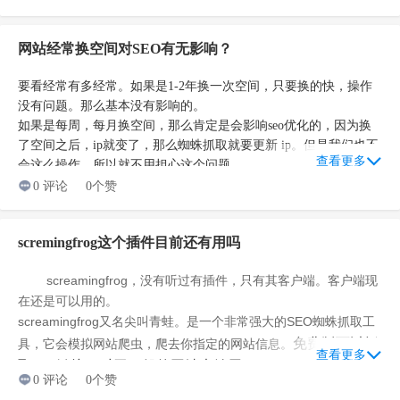
容，只能展示在特定的目录之下，这就导致经常更新的目录，得到
百度蜘蛛的频繁抓取，如果内容足够优质，这个目录的质量评级可
网站经常换空间对SEO有无影响？
能就会超过首页。
２、去掉首页Nofollow 。在首页添加Nofollow ，那么其他页面就
要看经常有多经常。如果是1-2年换一次空间，只要换的快，操作
不能把权重导向首页。
没有问题。那么基本没有影响的。
３、交换友情链接。
如果是每周，每月换空间，那么肯定是会影响seo优化的，因为换
了空间之后，ip就变了，那么蜘蛛抓取就要更新 ip。但是我们也不
查看更多
会这么操作，所以就不用担心这个问题。
0 评论
0个赞
scremingfrog这个插件目前还有用吗
screamingfrog，
没有听过有插件，只有其客户端。客户端现
在还是可以用的。
screamingfrog又名
尖叫青蛙。
是一个非常强大的SEO蜘蛛抓取工
免费版可以抓
具，它会模拟网站爬虫，爬去你指定的网站信息。
查看更多
取500链接，对于一般的网站也够用。
0 评论
0个赞