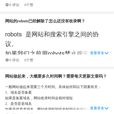
0 评论
0个赞
网站的robots已经解除了怎么还没有收录啊？
robots 是网站和搜索引擎之间的协
议。
如果我们之前用
robots禁止搜索引擎抓
查看更多
取了。后面解除
0 评论
0个赞
robots限制搜索引擎抓
取，网站不会马上被抓取收录的。这个
网站做起来，大概要多久时间啊？需要每天更新文章吗？
需要一段时间。在这段时间内，我们需
一般网站做起来需要三个月时间。具体如何和以下因素有关：
要每天更新和提交来加快网站内容收
1、域名是否备案
如果是备案域名，网站收录时间会相对缩短
录。
2、是否是老域名
查看更多
如果是优质老域名，网站收录时间排名时间会有相应缩短。