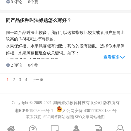
的，没有统计相关数据。想看就要自己购买，但是并没有啥太多帮
0 评论
0个赞
助。
同产品多种叫法标题怎么写好？
同一款产品叫法比较多，我们可以选择指数比较大或者用户意向比
较高的 2-3词来进行写标题。
水果保鲜柜
水果风幕柜
水果保
、
有指数，其他的没有指数。选择你
鲜柜
水果风幕柜组合成关键词。如下：
、
查看更多
水果保鲜柜
水果风幕柜-品牌
_
2 评论
0个赞
在今一步优化。
1
2
3
4
下一页
Copyright © 2009-2021 湖南燃灯教育科技有限公司 版权所有
湘ICP备19023095号-1
|
湘公网安备 43011102001830号
联系我们
|
SEO问答网站地图
|
SEO文章网站地图