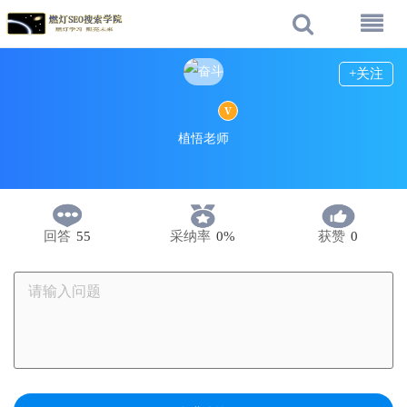
+关注
植悟老师
回答
55
采纳率
0%
获赞
0