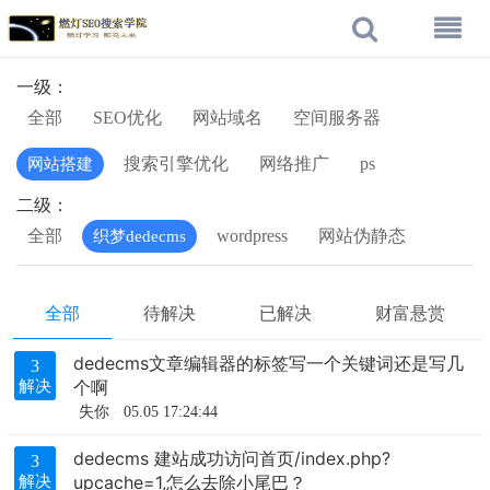
一级：
全部
SEO优化
网站域名
空间服务器
搜索引擎优化
网络推广
ps
网站搭建
二级：
全部
wordpress
网站伪静态
织梦dedecms
全部
待解决
已解决
财富悬赏
dedecms文章编辑器的标签写一个关键词还是写几
3
个啊
解决
失你
05.05 17:24:44
dedecms 建站成功访问首页/index.php?
3
upcache=1,怎么去除小尾巴？
解决