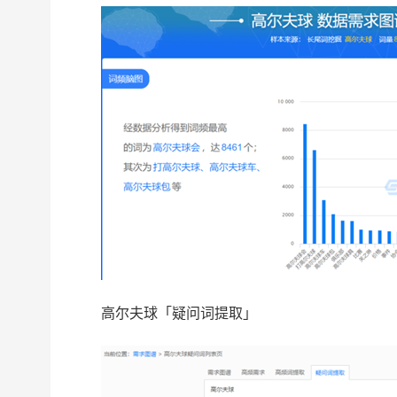
高尔夫球「疑问词提取」