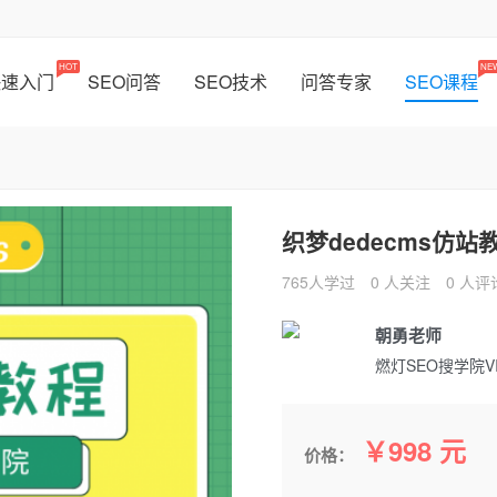
HOT
NE
快速入门
SEO问答
SEO技术
问答专家
SEO课程
织梦dedecms仿站
765人学过
0 人关注
0 人评
朝勇老师
燃灯SEO搜学院V
￥998 元
价格：