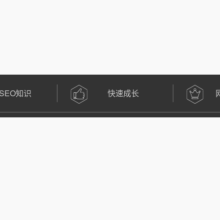
SEO知识
快速成长
联系我们
引擎行业背景的导师组成
，带过的学生超4万多名。
解答老师
官方微信公众号