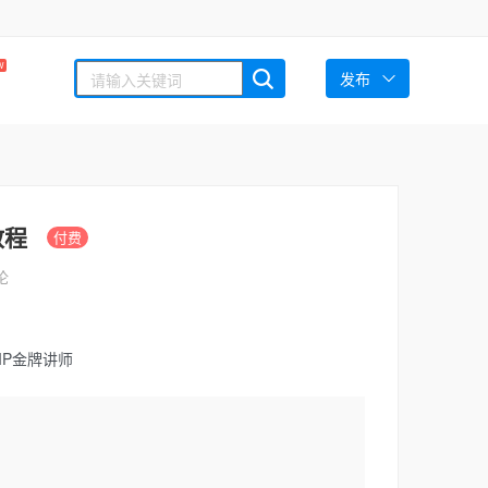
W
发布
教程
付费
论
IP金牌讲师