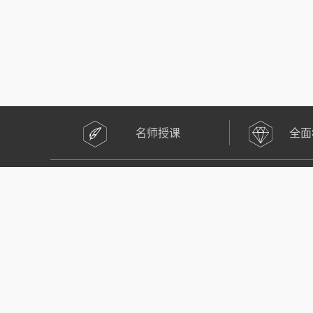
名师授课
全面
关于我们
燃灯学习 照亮未来!
湖南燃灯教育SEO搜索学院，是一群拥有11年SEO搜索
SEO技术研发始于2009-2021，导师均为行业知名大咖
湖南燃灯教育科技有限公司 版权所有