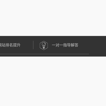
网站排名提升
一对一指导解答
燃灯教育官方微博
燃灯教育官方客服
微信