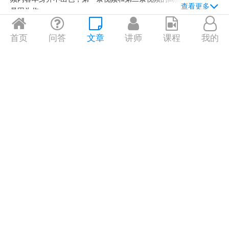
查看更多
是因为你...
0 个评论
0个收藏
首页
问答
文章
讲师
课程
我的
视频号怎么玩?视频号上热门技巧
我们想要发现一些更有趣的视频号，应该怎么做呢？视频号平台针
对微信7.0.15安卓版和微信7.0.13苹果版进行全面升级后，在主页界
面上增加了很多细节功能，能帮助我们发现更多有趣、好玩儿的视
频号。（1）在“关注”板块的信息流中，平台会随机推荐新的视频
查看更多
号发...
0 个评论
0个收藏