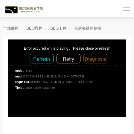
全部课程
SEO教程
SEO工具
长尾关键词挖掘
Error occured while playing， Please close or refresh
Refresh
Retry
Diagnosis
code：
4400
uuid:
1F3171C4-F89B-4D38-9C7D-1F440076078F
requestId:
CEB93009-43CF-4E2F-9583-66BBA1A62190
Time：
2026-08-06 08:09:59