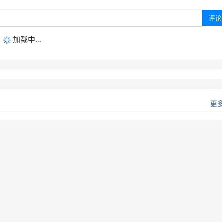
加载中...
更