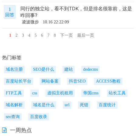
同行的独立站，看不到TDK，但是排名很靠前，这是
1
咋回事?
回答
凌波微步
10.16 22:22:09
1
2
3
4
5
6
7
8
下一页
最后一页
热门标签
域名注册
SEO是什么
建站
dedecms
百度站长平台
网站备案
抖音SEO
ACCESS教程
FTP工具
css
虚拟主机租用
帝国cms
站长工具
域名解析
域名是什么
url
死链
百度统计
seo查询
百度收录
一周热点