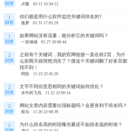
回答
夕颜
03.12 16:34:12
你们都是用什么软件监控关键词排名的?
1
回答
孤梦
01.31 17:05:29
如果网站没有流量，能分析它的关键词吗？
1
回答
一笑倾城
01.27 20:00:44
之前有个关键词，我的官网链接一直在前2页，为什
2
么前两天就突然消失了？搜这个关键词翻了好多页都
回答
找不到！
明悦
11.23 22:45:29
文字不同但意思相同的关键词如何优化？
2
回答
水中的飞鸟
11.22 22:09:14
网站文章内容需要出现标题吗？会更有利于排名吗？
2
回答
斑马
11.20 22:08:39
为什么排名高的时段曝光量还不如排名低的时候？
2
回答
凌云
11.18 22:15:34