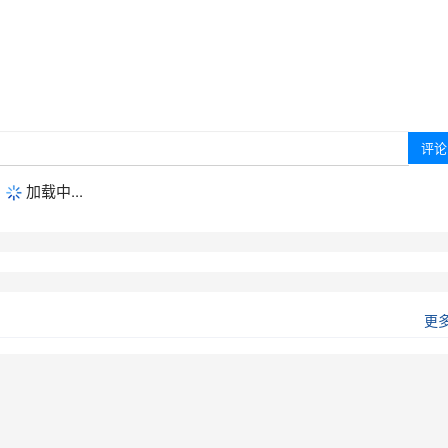
加载中...
更