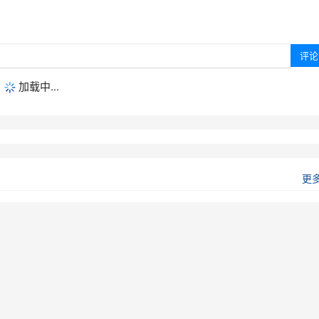
加载中...
更