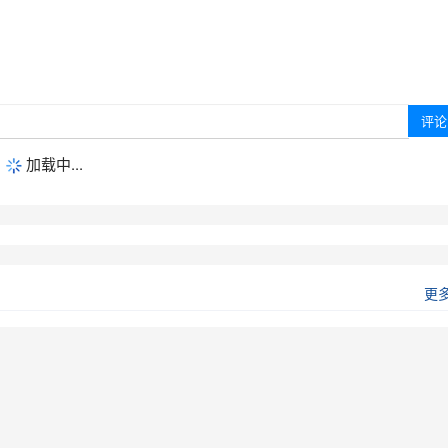
加载中...
更