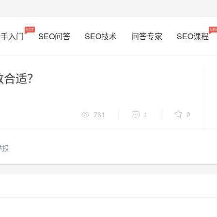
HOT
NE
新手入门
SEO问答
SEO技术
问答专家
SEO课程
数合适？
761
1
2
举报