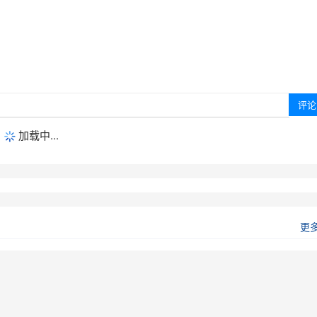
加载中...
更