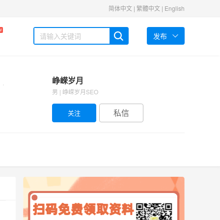
简体中文
|
繁體中文
|
English
W
发布
峥嵘岁月
男 | 峥嵘岁月SEO
私信