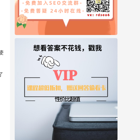
，
使
了
、