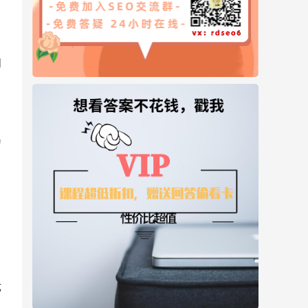
和
。
为
优