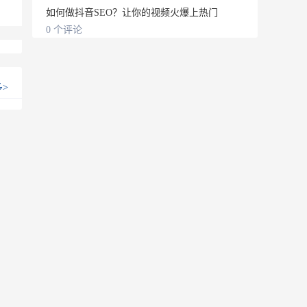
如何做抖音SEO？让你的视频火爆上热门
0 个评论
多
>