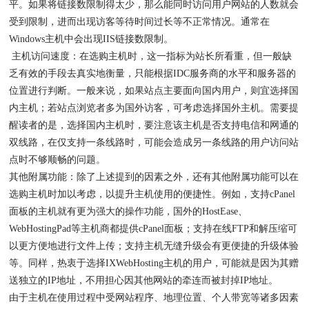
平。如果将链接数限制得太少，那么能同时访问用户网站的人数就会
受到限制，进而出现访客等待时间过长等不正常情况。通常在
Windows主机中会出现IIS链接数限制。
主机访问速度：在选购主机时，这一指标为站长所看重，但一般缺
乏有效的手段去真实地衡量，只能根据IDC服务商的水平和服务器的
位置进行判断。一般来说，如果站点主要面向国内用户，则宜选择国
内主机；若站点浏览者多为国外访客，可考虑选择国外主机。需要提
醒读者的是，选择国内主机时，要注意该主机是否支持电信和网通的
双线路，在仅支持一条线路时，可能会造成另一条线路的用户访问站
点时不够顺畅的问题。
其他附属功能：除了上述提到的因素之外，还有其他附属功能可以在
选购主机时加以考虑，以提升主机使用的便捷性。例如，支持cPanel
面板的主机就有更为强大的操作功能，国外的HostEase、
WebHostingPad等主机商都提供cPanel面板；支持在线FTP和解压缩可
以更方便地进行文件上传；支持主机无缝升级会有更便捷的升级体验
等。同样，热衷于选择IXWebHosting主机的用户，可能就是因为其赠
送独立的IP地址，不用担心因其他网站的牵连而被封掉IP地址。
由于主机在使用过程中受网站程序、地理位置、个人带宽等诸多因素