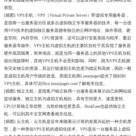
许多初级建站者和中小型站点的首选，也是应用最为广泛的网站主机
类型。
[插图] VPS主机：VPS（Virtual Private Server）即虚拟专用服务器，
是指将一台服务器分区成多台虚拟独立专享服务器的技术。每一台使
用VPS技术的虚拟独立服务器拥有独立的公网IP地址、操作系统、硬
盘空间、内存空间、CPU资源等，还可以进行安装系统与程序、重启
服务器等操作。VPS主机与虚拟主机的主要区别在于其实现了服务器
硬件底层隔离，简单地说，就是当同一服务器上的其他VPS主机当机
或出现故障时，其他VPS主机不会受到影响。同时，因为VPS主机拥
有完全独立的资源，其运行较虚拟主机也更为稳定和高效，因此一般
是虚拟主机用户升级的首选。美国主机商Lunarpages提供了很好的
VPS主机，具体可访问cn.lunarpages.com了解相关信息。
[插图] 独立主机：是指客户独立租用一台服务器来展示自己的网站或
提供服务。独立主机与虚拟主机相比，具有空间更大、速度更快、
CPU计算独立等优势，当然价格也更贵高。HostEase也提供独立主
机，可以到其中文官网查看相关信息。
[插图] 云主机：云主机是近年来随着云计算的发展兴起的一种主机类
型，是一种类似VPS主机的虚拟化技术。VPS是在一台服务器上虚拟