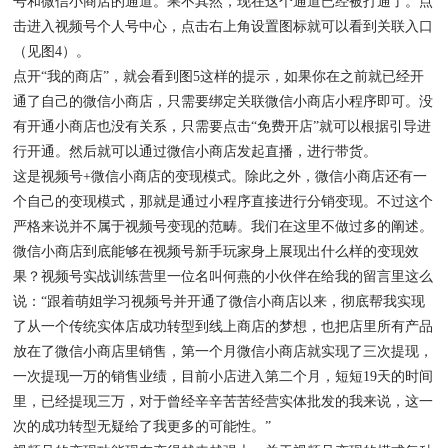
号和微信小商店的通道。果不其然，现在这个通道已经被打通了。点
击进入视频号个人号中心，点击右上角设置图标就可以看到关联入口
（见图4）。
点开“我的商店”，就会看到图5这样的提示，如果你在之前就已经开
通了自己的微信小商店，只需要绑定关联微信小商店小程序即可。没
有开通小商店也没有关系，只需要点击“免费开店”就可以根据引导进
行开通。然后就可以通过微信小商店发起直播，进行带货。
这是视频号+微信小商店的变现模式。除此之外，微信小商店还有一
个自己的变现模式，那就是通过小程序直接进行分销变现。不过这个
严格来说并不属于视频号变现的范畴。我们在这里不做过多的阐述。
微信小商店到底能够在视频号新手玩家身上展现出什么样的变现效
果？视频号实战训练营里一位名叫何燕的小伙伴在给我的留言里这么
说：“跟着萌姐学习视频号并开通了微信小商店以来，彻底帮我实现
了从一个传统实体店成功转型到线上商店的梦想，也把店里所有产品
放在了微信小商店里销售，第一个月微信小商店就实现了三次提现，
一次提现一万的销售业绩，目前小店进入第二个月，短短19天的时间
里，已经提现三万，对于曾经辛辛苦苦经营实体批发的我来说，这一
次的成功转型无疑给了我更多的可能性。”