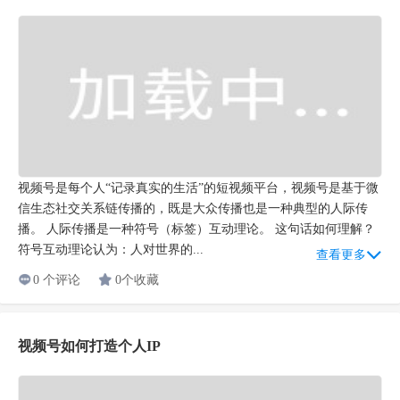
视频号是每个人“记录真实的生活”的短视频平台，视频号是基于微
信生态社交关系链传播的，既是大众传播也是一种典型的人际传
播。 人际传播是一种符号（标签）互动理论。 这句话如何理解？
符号互动理论认为：人对世界的...
查看更多
0 个评论
0个收藏
视频号如何打造个人IP
科技的发展正在为每一个普普通通的个体赋能。“记录真实生活”的
视频号，提供的是可视化的“具象信任”，比过去图文时代的“抽象
信任”更加直接，这也让个人IP的打造更加便捷、更有效率。视频
号就是个人或企业的一张超级名片，它是一个快速提升影响力的...
查看更多
0 个评论
0个收藏