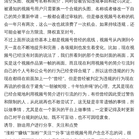
清空头图、视频号名称和简介，同时会被告知违规事由和处罚决定。
被通知的视频号用户只需要换一个合规的头图、名称或者修改一下自
己的简介重新申请，一般都会通过审核的。但是修改视频号名称的机
会一年只有两次，这么一改也就浪费了一次机会。如果持续违规，还
可能会被平台方限流、降权直至封号。
不过上面所说这些基本上都是视频号曾经的底线，视频号从内测到今
天一直在不断地提升和完善，各项规则也发生着变化。比如，现在视
频号已经没有封面的说法了，我们所看到的那个类似封面的画面，其
实是这个视频作品第一帧的画面。而且现在利用视频号的简介引流到
自己的个人号和公众号的行为已经变得合规了，所以这些违规的行为
现在都得在前面加上一个“曾经”。但是曾经被判定为违规的行为现在
再说的价值在于避免“一朝被蛇咬，十年怕井绳”的心理。尤其是现在
已经合规地利用视频号简介进行引流的行为，有些曾经因此受过警告
和限制的人，从此就再也不敢尝试了。这无疑是非常遗憾的事情，所
以做事情，尤其是在一个新兴的平台上做事情，一定要记得及时更新
自己对平台规则的认知。既不可盲动，也不可因噎废食。
诱导、胁迫用户进行分享、关注和点赞
“涨粉”“赚钱”“加粉”“关注”“分享”这些视频号用户念念不忘的词，很