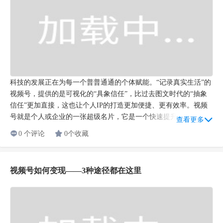
视频号如何变现——3种途径都在这里
视频号的变现逻辑和抖音、快手不太一样，并不太需要积累上百万
粉丝之后才考虑变现，而应该在第一天做视频号的时候，就要开始
对视频号做好内容定位、账号定位、变现定位，考虑好如何结合私
域社群来做商业变现。首先我们来了解“视频号+”给我们带来的三
查看更多
大变现...
0 个评论
0个收藏
社群激活的五种方式
相信很多社群新手在刚刚建立社群的时候，都会遇到这样的问题：
不知道社群顶层设计怎么做，群建好了不知道怎么和用户沟通、投
放什么内容，害怕透支人脉等。或者是经营了很久的群普遍半死不
活，又不想放弃，想通过一些运营方法激活它。你是否遇到过这些
查看更多
情...