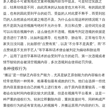
多人都会不可避免地在文案和视频内容当中提及。可是经过实践之
后，结果却很是不同，由此而来的认知改变也大有不同。有的因此受
益，也有的因此受到平台的处罚。受益的人对此爱不释手，而受到惩
罚的人自然就会对此避之唯恐不及。为什么会出现这样的情况呢？自
然不是因为这些视频号绝对不允许分享、关注和点赞，这些词完全是
可以出现在视频中的，这么做也并不违规。视频号判定违规的依据是
是否进行了诱导，比如利益诱导、红包诱导、胁迫等。正常地引导大
家关注没问题，比如那些“点赞有奖”，以及“不分享不是真爱”。而“不
点赞就是不支持手艺人”等字幕和话术便会被判定为煽动和胁迫用
户，运用了这些字幕和话术的会受到平台方的处罚。第一次违规或者
情节较轻的会被清空视频内容，多次违规则会使得处罚升级。
各种侵权行为
“搬运”是一些缺乏内容生产能力，尤其是缺乏原创能力的内容输出者
经常使用的一种简单、粗暴看似最有成效的行为。他们会选择一些优
质内容直接放在自己的账号上进行发布，由于原内容质量较高，一般
都会在短时间内收获比较大的流量。但是在视频号平台看来，这是一
种严重的侵权行为。轻则立即删除内容，重则直接封号。同样构成严
重侵权行为的还有冒充他人的视频号，并搬运原用户内容的行为。这