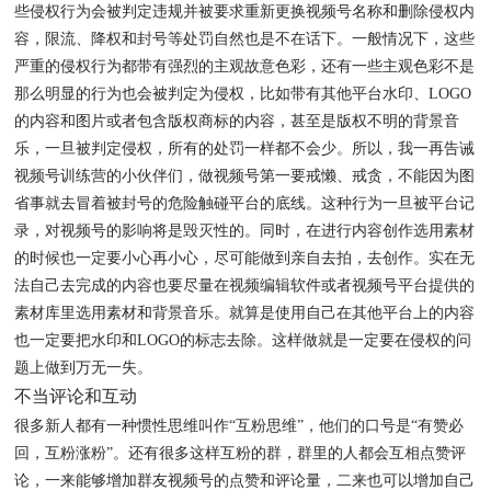
些侵权行为会被判定违规并被要求重新更换视频号名称和删除侵权内
容，限流、降权和封号等处罚自然也是不在话下。一般情况下，这些
严重的侵权行为都带有强烈的主观故意色彩，还有一些主观色彩不是
那么明显的行为也会被判定为侵权，比如带有其他平台水印、LOGO
的内容和图片或者包含版权商标的内容，甚至是版权不明的背景音
乐，一旦被判定侵权，所有的处罚一样都不会少。所以，我一再告诫
视频号训练营的小伙伴们，做视频号第一要戒懒、戒贪，不能因为图
省事就去冒着被封号的危险触碰平台的底线。这种行为一旦被平台记
录，对视频号的影响将是毁灭性的。同时，在进行内容创作选用素材
的时候也一定要小心再小心，尽可能做到亲自去拍，去创作。实在无
法自己去完成的内容也要尽量在视频编辑软件或者视频号平台提供的
素材库里选用素材和背景音乐。就算是使用自己在其他平台上的内容
也一定要把水印和LOGO的标志去除。这样做就是一定要在侵权的问
题上做到万无一失。
不当评论和互动
很多新人都有一种惯性思维叫作“互粉思维”，他们的口号是“有赞必
回，互粉涨粉”。还有很多这样互粉的群，群里的人都会互相点赞评
论，一来能够增加群友视频号的点赞和评论量，二来也可以增加自己