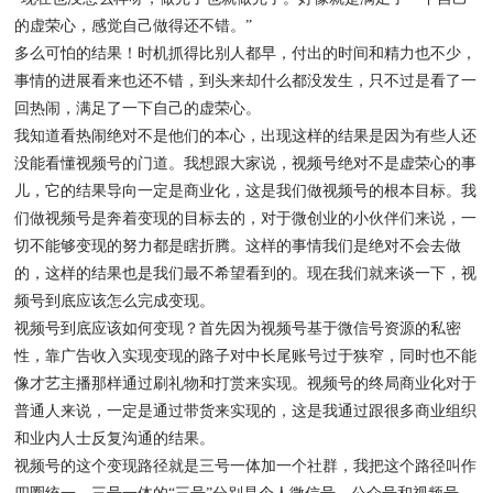
的虚荣心，感觉自己做得还不错。”
多么可怕的结果！时机抓得比别人都早，付出的时间和精力也不少，
事情的进展看来也还不错，到头来却什么都没发生，只不过是看了一
回热闹，满足了一下自己的虚荣心。
我知道看热闹绝对不是他们的本心，出现这样的结果是因为有些人还
没能看懂视频号的门道。我想跟大家说，视频号绝对不是虚荣心的事
儿，它的结果导向一定是商业化，这是我们做视频号的根本目标。我
们做视频号是奔着变现的目标去的，对于微创业的小伙伴们来说，一
切不能够变现的努力都是瞎折腾。这样的事情我们是绝对不会去做
的，这样的结果也是我们最不希望看到的。现在我们就来谈一下，视
频号到底应该怎么完成变现。
视频号到底应该如何变现？首先因为视频号基于微信号资源的私密
性，靠广告收入实现变现的路子对中长尾账号过于狭窄，同时也不能
像才艺主播那样通过刷礼物和打赏来实现。视频号的终局商业化对于
普通人来说，一定是通过带货来实现的，这是我通过跟很多商业组织
和业内人士反复沟通的结果。
视频号的这个变现路径就是三号一体加一个社群，我把这个路径叫作