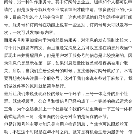
阅号，另一种叫作服务号。其中订阅号是企业、组织和个人都可以申
请的，但是服务号就只有企业或者组织才能申请。很多微创业的小伙
伴，目前只能以个人的身份注册，这也就是说他们只能选择申请订阅
号。服务号和订阅号在功能上也有一些区别，订阅号每天可以发布一
次，一次可以发布8条内容。
而服务号则更加偏向于为粉丝提供服务，对消息的发布限制比较大，
每个月只能发布四次。而且推送完消息之后可以直接在消息列表当中
展现出来并提醒用户，但是用户对于服务号的信息是比较挑剔的。因
为消息总是显示在第一屏，如果消息质量比较差就很容易被用户取
关。所以，当我们注册公众号的时候，直接选择订阅号就好了。不需
要再想办法去注册一个服务号，这对于我们来说有些过于麻烦了。我
们做这件事的原则就是简单易行。
最后让我们来说变现路径的最后一个环节，三号一体之外的那个社
群。既然视频号、公众号和微信号已经构成了一个完整的萌式运营金
三角，为什么还要加上一个社群呢？我们不妨重新看一下三号一体和
萌式运营金三角，这里面的公众号对应的是留存的环节。
但是订阅号的主要功能只是向用户推送消息，当然也可以跟粉丝互
动，不过这个时限是在48小时之内。就算是有机会注册为服务号，每