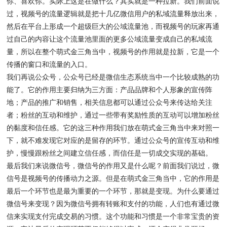
你、喜欢你。实际上这是在做什么？其实就是一种拉新。我们前面说
过，视频号的流量逻辑就是把十几亿微信用户的私域流量释放出来，
然后在平台上形成一个超级巨大的公域流量池，而视频号的玩家再通
过自己的内容让这个流量池里面的更多公域流量变成自己的私域流
量，所以在整个萌式金三角当中，视频号的作用就是拉新，它是一个
传播的窗口和流量的入口。
我们再说公众号，公众号已经是微信生态系统当中一个比较成熟的功
能了。它的作用主要归纳为三方面：产品品牌和个人形象的宣传阵
地；产品的推广和销售，相关信息都可以通过公众号来传达给关注
者；粉丝的互动和维护，通过一些带有奖励性质的互动可以增加粉丝
的黏度和信任感。它的这三种作用我们放在萌式金三角当中来对照一
下，就不难发现它对应的是留存的环节。通过公众号的宣传互动和维
护，慢慢跟粉丝之间建立信任感，而信任是一切成交实现的基础。
最后我们来说微信号，微信号的作用又是什么呢？前面我们说过，微
信号是视频号的传播动力之源。但是在萌式金三角当中，它的作用是
最后一个环节也是最为重要的一个环节，那就是变现。为什么要通过
微信号来变现？因为微信号拥有转账和支付的功能，人们也有通过微
信来实现支付完成交易的习惯。这个功能和习惯是一个非常宝贵的资