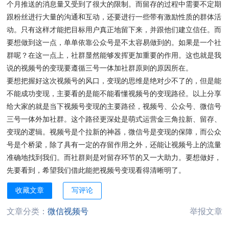
个月推送的消息量又受到了很大的限制。而留存的过程中需要不定期
跟粉丝进行大量的沟通和互动，还要进行一些带有激励性质的群体活
动。只有这样才能把目标用户真正地留下来，并跟他们建立信任。而
要想做到这一点，单单依靠公众号是不太容易做到的。如果是一个社
群呢？在这一点上，社群显然能够发挥更加重要的作用。这也就是我
说的视频号的变现要遵循三号一体加社群原则的原因所在。
要想把握好这次视频号的风口，变现的思维是绝对少不了的，但是能
不能成功变现，主要看的是能不能看懂视频号的变现路径。以上分享
给大家的就是当下视频号变现的主要路径，视频号、公众号、微信号
三号一体外加社群。这个路径更深处是萌式运营金三角拉新、留存、
变现的逻辑。视频号是个拉新的神器，微信号是变现的保障，而公众
号是个桥梁，除了具有一定的存留作用之外，还能让视频号上的流量
准确地找到我们。而社群则是对留存环节的又一大助力。要想做好，
先要看到，希望我们借此能把视频号变现看得清晰明了。
收藏文章
写评论
文章分类：
微信视频号
举报文章