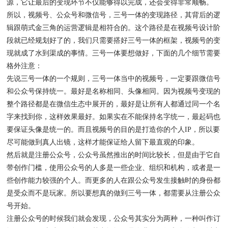
源，它让最后的变现环节不仅能够得以完成，还会变得非常顺畅。
所以，视频号、公众号和微信号，三号一体的变现路径，其背后的逻
辑跟萌式金三角的运营逻辑是相符合的。这个路径是在视频号设计阶
段就已经规划好了的，我们只需要搭好三号一体的框架，视频号的变
现就成了水到渠成的事情。三号一体要想做好，下面的几个细节需要
格外注意：
先说三号一体的一个规则，三号一体当中的视频号，一定要跟微信号
和公众号保持统一。最好是名称相同、头像相同。因为视频号变现的
整个路径都是在微信生态中展开的，最好是让所有人都通过同一个名
字来找到你，这样效果最好。如果实在不能保持名字统一，最起码也
要保证头像是统一的。而且视频号的目的是打造你的个人IP，所以要
尽可能做到真人出镜，这样才能保证给人留下最直观的印象。
然后就是注册公众号，公众号虽然推出的时间比较长，但是由于它自
带创作门槛，使用公众号的人多是一些企业、组织和机构，或者是一
些创作能力较强的个人。而更多的人在跟公众号发生接触时的身份都
是受众而不是玩家。所以要想真的做到三号一体，都需要从注册公众
号开始。
注册公众号的时候我们就会发现，公众号其实分为两种，一种叫作订