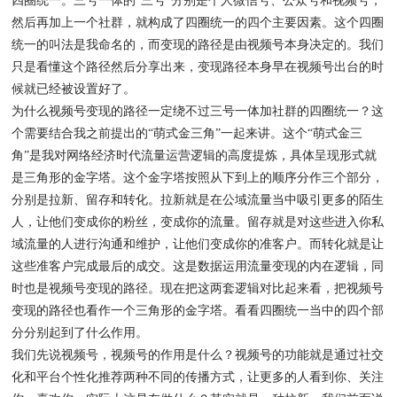
四圈统一。三号一体的“三号”分别是个人微信号、公众号和视频号，
然后再加上一个社群，就构成了四圈统一的四个主要因素。这个四圈
统一的叫法是我命名的，而变现的路径是由视频号本身决定的。我们
只是看懂这个路径然后分享出来，变现路径本身早在视频号出台的时
候就已经被设置好了。
为什么视频号变现的路径一定绕不过三号一体加社群的四圈统一？这
个需要结合我之前提出的“萌式金三角”一起来讲。这个“萌式金三
角”是我对网络经济时代流量运营逻辑的高度提炼，具体呈现形式就
是三角形的金字塔。这个金字塔按照从下到上的顺序分作三个部分，
分别是拉新、留存和转化。拉新就是在公域流量当中吸引更多的陌生
人，让他们变成你的粉丝，变成你的流量。留存就是对这些进入你私
域流量的人进行沟通和维护，让他们变成你的准客户。而转化就是让
这些准客户完成最后的成交。这是数据运用流量变现的内在逻辑，同
时也是视频号变现的路径。现在把这两套逻辑对比起来看，把视频号
变现的路径也看作一个三角形的金字塔。看看四圈统一当中的四个部
分分别起到了什么作用。
我们先说视频号，视频号的作用是什么？视频号的功能就是通过社交
化和平台个性化推荐两种不同的传播方式，让更多的人看到你、关注