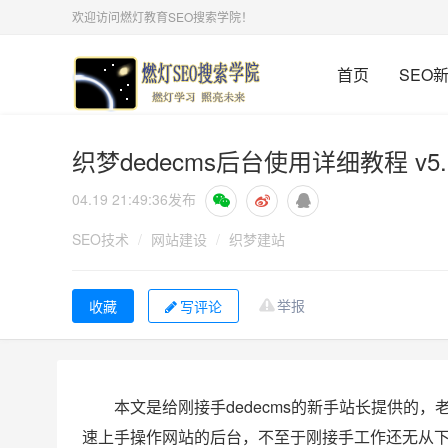
欢迎访问燃灯教育SEO搜索学院！
首页
SEO
织梦dedecms后台使用详细教程 v
04.19 21:49:36
发布
SEO技术
/
网站建设
/
织梦建站
举报
写评论
本文是给刚接手dedecms的新手站长提供的
速上手操作网站的后台，不至于刚接手工作还无从