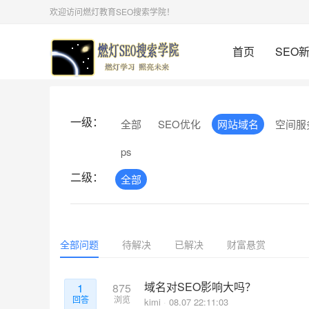
欢迎访问燃灯教育SEO搜索学院！
首页
SEO
一级：
全部
SEO优化
网站域名
空间服
ps
二级：
全部
全部问题
待解决
已解决
财富悬赏
域名对SEO影响大吗？
1
875
回答
浏览
kimi
08.07 22:11:03