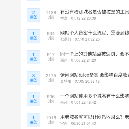
有没有检测域名是否被拉黑的工
2
1136
回答
浏览
林富
07.12 22:20:38
网站个人备案什么流程，需要到
1
934
回答
浏览
七盏灯
07.10 21:32:20
同一IP上的其他站点被惩罚，会
1
917
回答
浏览
潘西
07.06 22:24:20
请问网站没icp备案 会影响百度收
3
2175
回答
浏览
奥特蛋
07.05 20:38:18
一个网站使用多个域名有什么影
1
906
回答
浏览
朵朵
07.01 22:48:42
用老域名就可以让网站收录么？
1
1016
回答
浏览
常态
06.30 21:51:43