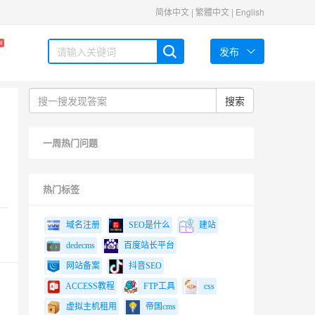
简体中文
|
繁體中文
|
English
W
发布
搜索
一周热门问题
热门标签
域名注册
SEO是什么
建站
dedecms
百度站长平台
网站备案
抖音SEO
ACCESS教程
FTP工具
css
虚拟主机租用
帝国cms