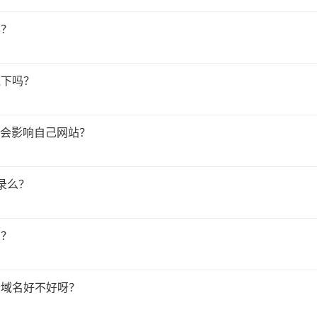
具？
线下吗？
不会影响自己网站？
录么？
响？
老域名好不好呀？