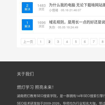
为什么我的电脑 无论下载啥网站
2
1483
解决
浏览
小情绪
05.16 21:46:07
域名规则，是用长一点的好还是
1
1696
解决
浏览
失你
05.05 19:24:49
上一页
1
2
3
4
5
6
7
8
关于我们
燃灯学习 照亮未来！
湖南燃灯教育SEO搜索学院，是一群拥有14年SEO搜索引
SEO技术研发始于2009-2026，导师均为行业知名大咖，