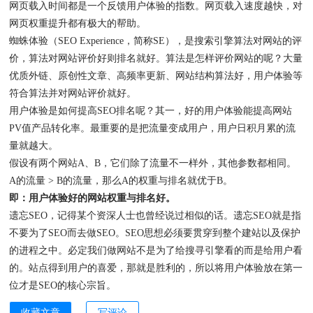
网页载入时间都是一个反馈用户体验的指数。网页载入速度越快，对
网页权重提升都有极大的帮助。
蜘蛛体验（SEO Experience，简称SE），是搜索引擎算法对网站的评
价，算法对网站评价好则排名就好。算法是怎样评价网站的呢？大量
优质外链、原创性文章、高频率更新、网站结构算法好，用户体验等
符合算法并对网站评价就好。
用户体验是如何提高SEO排名呢？其一，好的用户体验能提高网站
PV值产品转化率。最重要的是把流量变成用户，用户日积月累的流
量就越大。
假设有两个网站A、B，它们除了流量不一样外，其他参数都相同。
A的流量 > B的流量，那么A的权重与排名就优于B。
即：用户体验好的网站权重与排名好。
遗忘SEO，记得某个资深人士也曾经说过相似的话。遗忘SEO就是指
不要为了SEO而去做SEO。SEO思想必须要贯穿到整个建站以及保护
的进程之中。必定我们做网站不是为了给搜寻引擎看的而是给用户看
的。站点得到用户的喜爱，那就是胜利的，所以将用户体验放在第一
位才是SEO的核心宗旨。
收藏文章
写评论