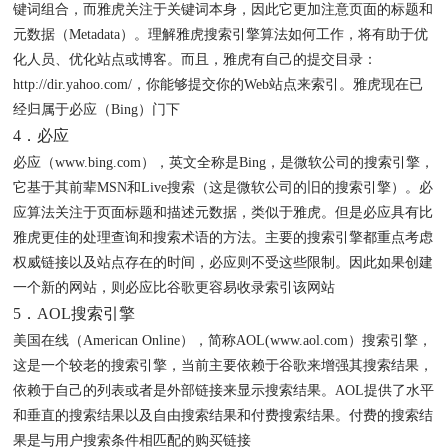
键词组合，而雅虎关注于关键词本身，因此它更加注意页面的标题和
元数据（Metadata）。理解雅虎搜索引擎算法如何工作，将有助于优
化人员、优化站点或博客。而且，雅虎有自己的提交目录：
http://dir.yahoo.com/，你能够提交你的Web站点来索引。雅虎现在已
经归属于必应（Bing）门下
4．必应
必应（www.bing.com），英文全称是Bing，是微软公司的搜索引擎，
它基于其前辈MSN和Live搜索（这是微软公司的旧的搜索引擎）。必
应算法关注于页面标题和描述元数据，类似于雅虎。但是必应具有比
雅虎更佳的处理查询和搜索术语的方法。主要的搜索引擎都重点考虑
权威链接以及站点存在的时间，必应则不受这些限制。因此如果创建
一个新的网站，则必应比谷歌更容易收录索引该网站
5．AOL搜索引擎
美国在线（American Online），简称AOL(www.aol.com）搜索引擎，
这是一个较老的搜索引擎，当前主要依赖于谷歌来增强其搜索结果，
依赖于自己的列表或者是外部链接来显示搜索结果。AOL提供了水平
和垂直的搜索结果以及自由搜索结果和付费搜索结果。付费的搜索结
果是与用户搜索条件相匹配的购买链接