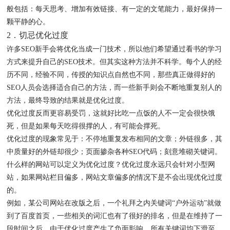
般包括：每天思考、增加有效链接、有一定的文笔能力，最好保持一
颗平静的心。
2．切忌优化过度
许多SEO新手会将优化当成一门技术，所以他们希望通过看书的学习
方式来提升自己的SEO技术。但其实这种方法并不科学。每个人的经
历不同，经验不同，传授的知识点自然也不同，那些真正做得好的
SEO人员会选择适合自己的方法，而一些新手则会不断地重复别人的
方法，最终导致的结果就是优化过度。
优化过度反而更容易受罚，这就好比吃一点饭的人不一定会很快饿
死，但是如果每天吃得很撑的人，有可能会撑死。
优化过度的现象常见于：不停地重复发布相同的文章；外链很多，其
中质量好的外链却很少；页面掺杂各种SEO代码；刻意堆砌关键词。
什么样的网站可以定义为优化过度？优化过度永远只会针对小型网
站，如果网站栏目偏多，网站文章偏多的情况下是不会出现优化过度
的。
例如，某公司网站在改版之后，一个礼拜之内关键词“户外运动”就做
到了百度首页，一些相关的词汇也有了很好的排名，但是在维持了一
段时间之后，由于优化过度产生了负面影响，所有关键词均下滑至