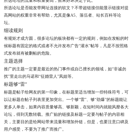
所选论坛的流量和权重要高，效果好坏决定于此。
所选论坛是否能发带网址连接的软文？不带超链接但能显示链接对提
高网站的权重非常有帮助，尤其是像A5、落伍者、站长百科等论
坛。
细读规则
有规矩才成方圆，很多论坛的板块都有一定的规则，例如在发帖的时
候标题有固定的格式或者不允许发布广告“灌水”帖等，凡是不按照格
式发布就有被删帖的危险。
主题选择
推广的主题一定要是最近的热门事件或自己擅长的领域，如“非诚勿
扰”里走出的马诺和“征婚雷人”凤姐等。
标题够“雷”
标题是帖子给网友的第一印象，在标题里适当增加一些特殊符号，可
以让标题在帖子列表里更加突出。一个够“雷”、够“劲爆”的标题能让
更多人单击，如果内容质量够高、够新颖，在短时间内就能风靡各大
论坛，得到无数转载。推广贴的链接及标题一定要与帖子的内容相
关，主要目的是给网站带来流量和增加外链，但是，也要注意口碑及
用户感受，不要为了推广而推广。