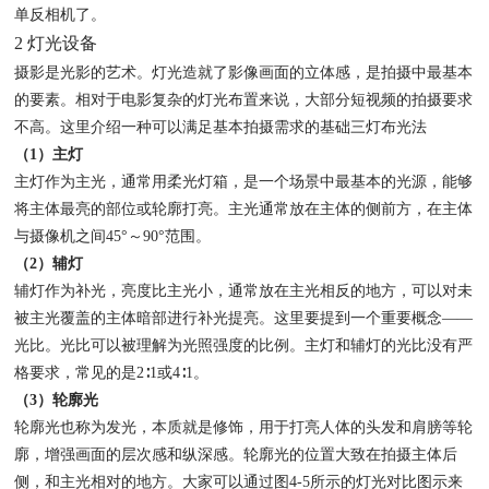
单反相机了。
2 灯光设备
摄影是光影的艺术。灯光造就了影像画面的立体感，是拍摄中最基本
的要素。相对于电影复杂的灯光布置来说，大部分短视频的拍摄要求
不高。这里介绍一种可以满足基本拍摄需求的基础三灯布光法
（1）主灯
主灯作为主光，通常用柔光灯箱，是一个场景中最基本的光源，能够
将主体最亮的部位或轮廓打亮。主光通常放在主体的侧前方，在主体
与摄像机之间45°～90°范围。
（2）辅灯
辅灯作为补光，亮度比主光小，通常放在主光相反的地方，可以对未
被主光覆盖的主体暗部进行补光提亮。这里要提到一个重要概念——
光比。光比可以被理解为光照强度的比例。主灯和辅灯的光比没有严
格要求，常见的是2∶1或4∶1。
（3）轮廓光
轮廓光也称为发光，本质就是修饰，用于打亮人体的头发和肩膀等轮
廓，增强画面的层次感和纵深感。轮廓光的位置大致在拍摄主体后
侧，和主光相对的地方。大家可以通过图4-5所示的灯光对比图示来