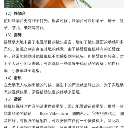
（2）静物台
使用静物台更有利于打光。很多时候，静物台可以用桌子、椅子、凳
子、茶几、纸箱等替代
（3）摇臂
摇臂极大地丰富了电视节目的镜头语言，增加了镜头画面的动感和多
元化，给观众创造身临其境的感觉。由于摇臂摄像机特有的长臂优
势，经常能拍到其他摄像机不能捕捉到的镜头。但摇臂价格较高，对
于个人及小团队来说，可以选取一些能够平稳运动的设备，如自行
车、小推车甚至滑板。
（4）滑轨
在无动态人或物出镜的时候，画面中的产品就是静止的。为了实现动
态的视频效果，需要借助轨道的移动来呈现。
（5）话筒
拍摄短视频时声音的清晰度很重要，因此配置话筒很重要。推荐一款
非常经济的话筒——Rode Videomicro，如图所示。它有很多优点，如
音质好，有很强的适配性，可以安插在任何一个摄像机上。除此以
外，多人录制或者外景录制时，只要准备好吊杆，一个Rode就可以搞