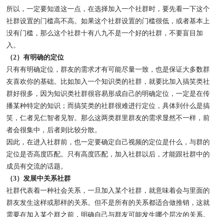
所以，一定要知道这一点，在选择加入一个社群时，要先看一下这个
社群设置的门槛高不高。如果这个社群设置的门槛很低，或者基本上
没有门槛，那么这个社群十有八九不是一个好的社群，不要盲目加
入。
（2）有明确的定位
只有有明确定位，群友的需求才有可能尽量一致，也是保证大多数群
友喜欢你的基础。比如加入一个知识类的社群，就要比加入搞笑类社
群好很多，因为知识类社群很容易形成自己的明确定位，一定是在传
播某种特定的知识；而搞笑类的社群很难进行定位，具体到什么是搞
笑，仁者见仁智者见智。那么这两类群里群友的需求显然不一样，前
者会很集中，后者则比较分散。
因此，在进入社群前，也一定要确定自己视频的定位是什么，与群的
定位是否高度匹配。只有高度匹配，加入社群以后，才能跟社群中的
成员有交流的话题。
（3）发展中关系社群
社群代表着一种社会关系，一旦加入某个社群，就意味着会与里面的
群友发生这样或那样的关系。但不是所有的关系都适合做推销，这就
需要在加入某个群之前，明确自己与群友可能发生哪个层次的关系。