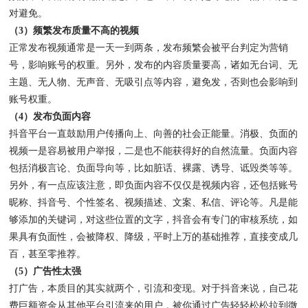
对避免。
（3）频繁发布质量不高的视频
正常发布视频通常是一天一到两条，发布频繁会被平台判定为营销
号，影响账号的权重。另外，发布的内容质量要高，诸如无台词、无
主题、无人物、无声音、无吸引点等内容，避免发，否则也会影响到
账号权重。
（4）发布负面内容
抖音平台一直鼓励用户传播向上、向善的社会正能量。消极、负面的
视频一是容易被用户举报，二是也不能获得好的自然流量。负面内容
包括消极言论、负面导向等，比如脏话、裸露、诱导、诋毁类等等。
另外，有一点应该注意，即负面内容不仅仅是视频内容，还包括账号
昵称、抖音号、个性签名、视频描述、文案、私信、评论等。凡是能
够添加的关键词，对这些位置的文字，抖音会有专门的审核系统，如
果具有负面性，会被降权、降级，平时上万的基础推荐，直接变成几
百，甚至零推荐。
（5）广告性太强
打广告，本质目的其实就两个，引流和变现。对于抖音来说，自己花
费巨额资金从其他平台引流来的用户，被你通过广告轻轻松松拉到微