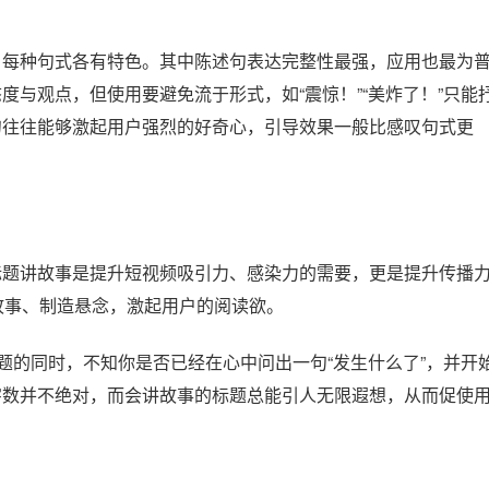
，每种句式各有特色。其中陈述句表达完整性最强，应用也最为
与观点，但使用要避免流于形式，如“震惊！”“美炸了！”只能
句往往能够激起用户强烈的好奇心，引导效果一般比感叹句式更
标题讲故事是提升短视频吸引力、感染力的需要，更是提升传播
故事、制造悬念，激起用户的阅读欲。
题的同时，不知你是否已经在心中问出一句“发生什么了”，并开
字数并不绝对，而会讲故事的标题总能引人无限遐想，从而促使