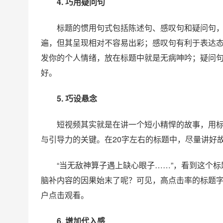
4. 巧用疑问句
标题的惯用句式包括陈述句、感叹句和疑问句
遍，但其呈现相对不容易出彩；感叹句有利于表达态度
发你的个人情绪，放在标题中就是无病呻吟；疑问
好。
5. 巧设悬念
短视频其实就是在讲一个短小精悍的故事，用
与引导力的关键。在20字左右的标题中，尽量讲好
“当无敌神算子遇上缺心眼子……”，看到这个标
脑补内容的因果始末了呢？可见，高点击率的标题
户点击观看。
6. 增加代入感