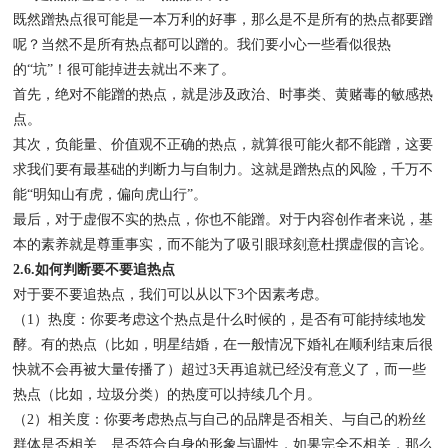
既然蹭热点很可能是一本万利的好事，那么是不是所有的热点都要蹭
呢？当然不是所有热点都可以蹭的。我们要小心一些看似很热
的“坑”！很可能掉进去就出不来了。
首先，绝对不能蹭的热点，就是涉及政治、时事类、黄赌毒的敏感热
点。
其次，负能量、价值观不正确的热点，就算很可能火都不能蹭，这要
求我们要有最基础的判断力与自制力。这就是蹭热点的风险，千万不
能“明知山有虎，偏向虎山行”。
最后，对于虚假不实的热点，你也不能蹭。对于内容创作者来说，基
本的素养就是尊重事实，而不能为了吸引眼球刻意杜撰虚假的言论。
2.6.如何判断要不要追热点
对于要不要追热点，我们可以从以下3个因素考虑。
（1）热度：你要考虑这个热点是什么时候的，是否有可能持续地发
酵。有的热点（比如，明星结婚，在一般情况下婚礼在顺利结束后很
快就不会再被大量传播了）超过3天再追就已经没有意义了，而一些
热点（比如，垃圾分类）的热度可以持续几个月。
（2）相关度：你要考虑热点与自己的品牌是否相关、与自己的粉丝
群体是否相关、是否符合自身的形象与调性，如果完全不相关，那么