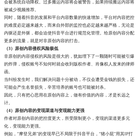
会被系统自动降权。过多搬运内容将会被警告，如果持续搬运内容将
被减少视频推荐。
同时，随着抖音的发展和平台内容数量的快速增加，平台对内容把控
的难度必定越来越大，而来自外部的监控也必定越来越严格，无论是
内驱还是外驱，都会迫使抖音平台进行规范化管理。给原创内容分配
更多的流量，就是对非原创内容的打击。
（3）原创内容侵权风险极低
非原创的内容侵权的风险是很大的，犹如埋下了一颗随时可能被引爆
的炸弹，侵权账号不知何时就会收到版权作者、肖像权人发来的律师
函。
当纠纷发生时，我们解决问题十分被动，不仅会遭受金钱的损失，还
可能会产生名誉损失，辛苦培养的账号也可能被封杀。
因此，只有把心思用在原创内容上，做有价值的内容，才是长远之
计。
（4）原创内容的变现渠道与变现能力更强
作者对原创内容的把控度更大，所受限制更小，变现的渠道更多元
化，变现能力更强。
例如，“摩登兄弟”的变现早已不局限于抖音平台，“猪小屁”用其IP打