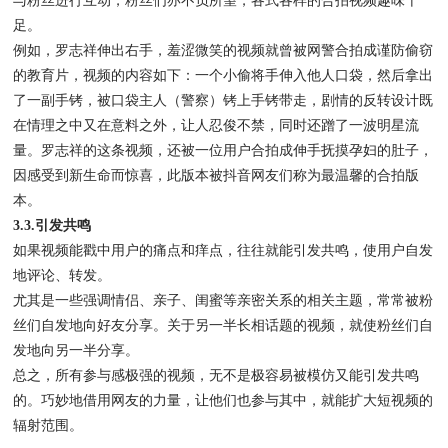
与粉丝进行互动，粉丝们亦不负所望，各式各样的合拍视频趣味十
足。
例如，罗志祥伸出右手，羞涩微笑的视频就曾被网警合拍成谨防偷窃
的教育片，视频的内容如下：一个小偷将手伸入他人口袋，然后拿出
了一副手铐，被口袋主人（警察）铐上手铐带走，剧情的反转设计既
在情理之中又在意料之外，让人忍俊不禁，同时还蹭了一波明星流
量。罗志祥的这条视频，还被一位用户合拍成伸手抚摸孕妇的肚子，
因感受到新生命而惊喜，此版本被抖音网友们称为最温馨的合拍版
本。
3.3.引发共鸣
如果视频能戳中用户的痛点和痒点，往往就能引发共鸣，使用户自发
地评论、转发。
尤其是一些强调情侣、亲子、闺蜜等亲密关系的相关主题，常常被粉
丝们自发地向好友分享。关于另一半长相话题的视频，就使粉丝们自
发地向另一半分享。
总之，所有参与感极强的视频，无不是极容易被模仿又能引发共鸣
的。巧妙地借用网友的力量，让他们也参与其中，就能扩大短视频的
辐射范围。