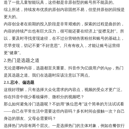
造了一批儿童智能玩具，这些都是非原创型的账号所不能及的。
综上所述，持续发布优质的原创内容固然不易，但坚持原创的回报是
更大的。
内容创业者在前期的投入阶段是非常艰难的，探索的过程是曲折的，
内容的持续产出也有巨大压力，很可能还要在经济上“捉襟见肘”。所
以，要及时寻找变现途径，在不过分营销伤害粉丝和账号的基础上，
尽早变现，切记不要“不好意思”。只有有收入，才能让账号运营得
更“健康”。
2.热门是选题之道
无论是哪种内容，选题都至关重要。抖音作为亿级用户的App，热门
是其选题之道。我们在选题时应该注意以下两点。
2.1.忌冷、偏选题
这很好理解，只有选择大众化需求的内容点，视频的受众才更广泛。
你在抖音中很少看核爆炸、微积分的视频吧？
那么如何避免冷门选题呢？不妨用“换位思考”这个简单的方法试试看
——自己在平常生活中需要这些内容吗？多长时间会接触一次？自己
身边的朋友、父母会需要吗？
选择热门内容有两个层次。一是选择热门的主体对象，例如在餐饮行