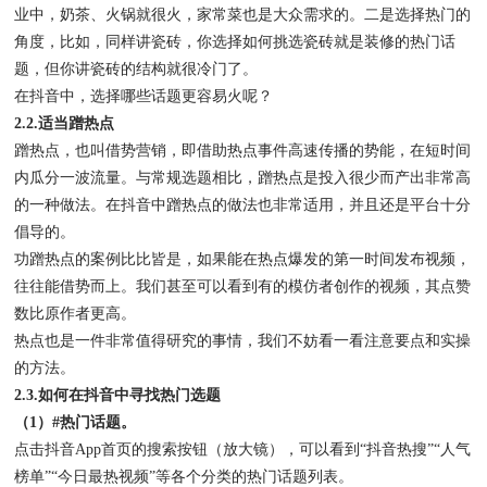
业中，奶茶、火锅就很火，家常菜也是大众需求的。二是选择热门的
角度，比如，同样讲瓷砖，你选择如何挑选瓷砖就是装修的热门话
题，但你讲瓷砖的结构就很冷门了。
在抖音中，选择哪些话题更容易火呢？
2.2.适当蹭热点
蹭热点，也叫借势营销，即借助热点事件高速传播的势能，在短时间
内瓜分一波流量。与常规选题相比，蹭热点是投入很少而产出非常高
的一种做法。在抖音中蹭热点的做法也非常适用，并且还是平台十分
倡导的。
功蹭热点的案例比比皆是，如果能在热点爆发的第一时间发布视频，
往往能借势而上。我们甚至可以看到有的模仿者创作的视频，其点赞
数比原作者更高。
热点也是一件非常值得研究的事情，我们不妨看一看注意要点和实操
的方法。
2.3.如何在抖音中寻找热门选题
（1）#热门话题。
点击抖音App首页的搜索按钮（放大镜），可以看到“抖音热搜”“人气
榜单”“今日最热视频”等各个分类的热门话题列表。