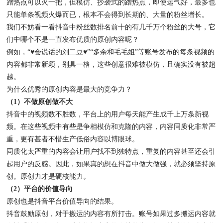
蹭热点可以火一把，但模仿、抄袭式的蹭热点，即使运气好，最多也
只能单条视频火爆而已，根本不会得到长期的、大量的粉丝增长。
我们不妨看一看抖音中粉丝数排名前十的有几千万个粉丝的大号，它
们中哪个不是一直发布优质的原创内容呢？
例如，“♥会说话的刘二豆♥”“多余和毛毛姐”等账号发布的每条视频的
内容都非常新颖，别具一格，这些创意很难被模仿，且确实没有被超
越。
为什么优秀的原创内容是最大的竞争力？
（1）不做原创做不大
抖音中的视频数不胜数，平台上的用户每天能产生成千上万条新视
频。在这些视频中有些是争相模仿和克隆的内容，内容同质化非常严
重，更有甚者不惜生产低俗内容以博眼球。
同质化太严重的内容会让用户找不到独特点，重复的内容甚至还会引
起用户的反感。因此，如果真的想在抖音中做大做强，就必须坚持原
创。原创力才是硬核能力。
（2）平台的价值导向
原创也是抖音平台价值导向的结果。
抖音鼓励原创，对于搬运的内容有所打击。账号如果过多搬运内容就