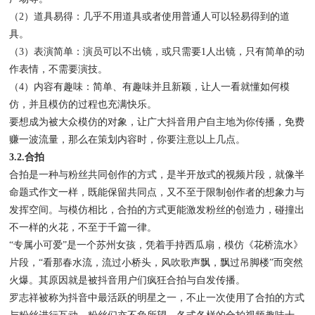
（2）道具易得：几乎不用道具或者使用普通人可以轻易得到的道
具。
（3）表演简单：演员可以不出镜，或只需要1人出镜，只有简单的动
作表情，不需要演技。
（4）内容有趣味：简单、有趣味并且新颖，让人一看就懂如何模
仿，并且模仿的过程也充满快乐。
要想成为被大众模仿的对象，让广大抖音用户自主地为你传播，免费
赚一波流量，那么在策划内容时，你要注意以上几点。
3.2.合拍
合拍是一种与粉丝共同创作的方式，是半开放式的视频片段，就像半
命题式作文一样，既能保留共同点，又不至于限制创作者的想象力与
发挥空间。与模仿相比，合拍的方式更能激发粉丝的创造力，碰撞出
不一样的火花，不至于千篇一律。
“专属小可爱”是一个苏州女孩，凭着手持西瓜扇，模仿《花桥流水》
片段，“看那春水流，流过小桥头，风吹歌声飘，飘过吊脚楼”而突然
火爆。其原因就是被抖音用户们疯狂合拍与自发传播。
罗志祥被称为抖音中最活跃的明星之一，不止一次使用了合拍的方式