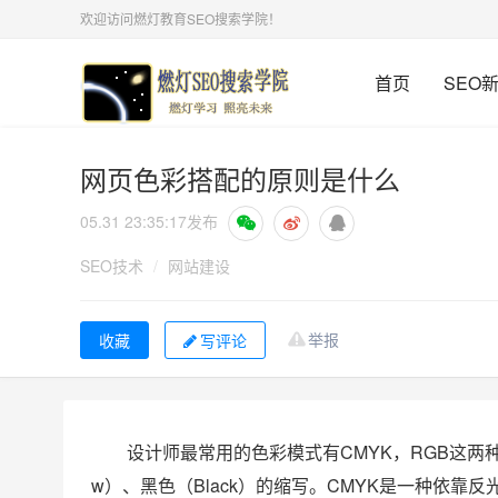
欢迎访问燃灯教育SEO搜索学院！
首页
SEO
网页色彩搭配的原则是什么
05.31 23:35:17
发布
SEO技术
/
网站建设
举报
写评论
设计师最常用的色彩模式有CMYK，RGB这两种。C
w）、黑色（Black）的缩写。CMYK是一种依