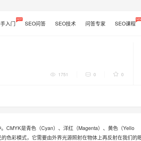
HOT
NE
新手入门
SEO问答
SEO技术
问答专家
SEO课程
1751
0
0
MYK是青色（Cyan）、洋红（Magenta）、黄色（Yello
靠反光的色彩模式，它需要由外界光源照射在物体上再反射在我们的