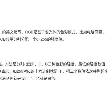
blue）的英文缩写，RGB是基于发光体的色彩模式，比如电脑屏幕、
B分量分别分配一个0~255的强度值。
定。方法是分别指定R、G、B三种色彩的强度，最低的强度数值
值表示，如255对应的十六进制就是FF，把三个数值依次并列起
六进制色就是“#ffffff”，也就是白色。