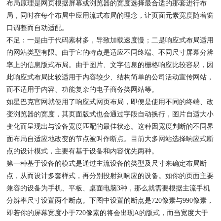
布局原理是网页根据屏幕或浏览器的宽度选择最合适的那套进行布
局，同时在每个布局中应用流式布局的理念，让页面元素宽度随着窗
口调整而自动适配。
不足：一是由于代码素材多，导致加载速度慢；二是响应式布局适用
的网站类型有限。由于它的特点是适应不同终端、不同尺寸屏幕分辨
率上的信息版式布局。由于图片、文字信息的栅格响应比较容易，因
此响应式布局比较适用于内容较少、结构简单的公司活动宣传网站，
而不适用于内容、功能复杂的电子商务类网站等。
如星巴克官网就使用了响应式网页布局，即便是使用不同的终端、改
变浏览器的宽度，其页面版式也会通过字段自动换行，图片自适大小
变化而呈现出与设备宽度匹配的最佳状态。这种因宽度判断的不同界
面布局自适应地改变的节点被叫作断点。目前大多网站选择响应式断
点的设计模式，主要有基于设备和内容优先两种。
第一种基于设备的模式是通过主流设备的类型及尺寸来确定布局断
点，从而设计多套样式，再分别投射到响应的设备。如你的页面主要
兼容的设备为手机、平板、桌面电脑3种，那么就需要根据主流手机
分辨率尺寸设置两个断点。下图中设置的断点是720像素与990像素，
即若你的屏幕宽度小于720像素的将会出现A的版式，而当宽度大于