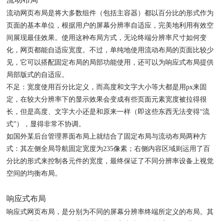
流动网页布局是将大多数组件（包括主容器）都以百分比的形式作为
页面的基本单位，根据用户的屏幕分辨率自适应，完美地利用有效空
间展现最佳效果。使用这种布局方式，无论终端分辨率尺寸如何变
化，网页都能自适应宽度。不过，单纯地使用流动布局的页面比较少
见，它可以搭配固定布局的局部功能使用，还可以为响应式布局提供
局部版式的自适应。
不足：宽度使用百分比定义，而高度和文字大小等大都是用px来固
定，在较大分辨率下的显示效果会变成有些页面元素宽度被拉得很
长，但是高度、文字大小还是和原来一样（即这些东西无法变得“流
式”），显得非常不协调。
如国外某后台管理界面布局上就结合了固定布局与流动布局两种方
式：其左侧全局导航固定宽度为235像素；右侧内容区域则运用了百
分比的形式来控制各元件的宽度，最终保证了不同分辨率设备上视觉
空间的均衡布局。
响应式布局
响应式网页布局，是分别为不同的屏幕分辨率终端所定义的布局。其