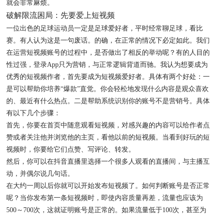
就会非常麻烦。
破解限流困局：先要爱上短视频
一位出色的足球运动员一定是足球爱好者，平时经常聊足球，看比
赛。有人认为这是一句废话。的确，在正常的情况下必定如此。我们
在运营短视频账号的过程中，是否做出了相反的举动呢？有的人目的
性过强，登录App只为营销，与正常逻辑背道而驰。我认为想要成为
优秀的短视频作者，首先要成为短视频爱好者。具体有两个好处：一
是可以帮助你培养“爆款”直觉。你会轻松地发现什么内容是观众喜欢
的、最近有什么热点。二是帮助系统识别你的账号不是营销号。具体
有以下几个步骤：
首先，你要在首页中随意观看短视频，对感兴趣的内容可以给作者点
赞或者关注他并浏览他的主页，看他以前的短视频。当看到好玩的短
视频时，你要给它们点赞、写评论、转发。
然后，你可以在抖音直播里选择一个很多人观看的直播间，与主播互
动，并偶尔说几句话。
在大约一周以后你就可以开始发布短视频了。如何判断账号是否正常
呢？当你发布第一条短视频时，即使内容质量再差，流量也应该为
500～700次，这就证明账号是正常的。如果流量低于100次，甚至为