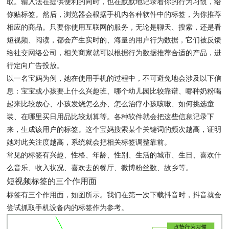
取。输入法在提供便利的同时，也在默默地记录着你的行为习惯，给
你贴标签。然后，浏览器会根据手机内各种软件中的标签，为你推荐
相应的商品。只要你使用互联网的服务，无论是聊天、搜索，还是看
短视频、阅读，都会产生实时的、海量的用户行为数据，它们被反馈
给社交网络公司，相关商家就可以根据行为数据推荐合适的产品，进
行定向广告投放。
以一名宝妈为例，她在使用手机的过程中，不可避免地会涉及以下信
息：宝宝或小孩要上什么兴趣班、哪个幼儿园比较靠谱、哪种奶粉喝
起来比较放心、小孩发烧怎么办、怎么治疗小孩咳嗽、如何挑选童
装、在哪里买日用品比较划算等。各种软件就会把这些信息记录下
来，生成该用户的标签。这个宝妈搜索某个关键词的频次越高，证明
她对此关注度越高，系统就会把相关标签调整靠前。
常见的标签有兴趣、性格、年龄、性别、生活的城市、生日、喜欢什
么音乐、收入状况、喜欢去的餐厅、微博粉丝数、故乡等。
短视频标签的三个作用面
标签有三个作用面，如图所示。我们在第一次下载抖音时，抖音就会
尝试抓取手机设备内的标签作为参考。