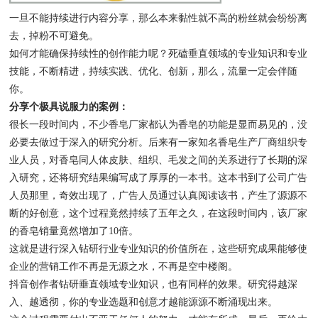
一旦不能持续进行内容分享，那么本来黏性就不高的粉丝就会纷纷离
去，掉粉不可避免。
如何才能确保持续性的创作能力呢？死磕垂直领域的专业知识和专业
技能，不断精进，持续实践、优化、创新，那么，流量一定会伴随
你。
分享个极具说服力的案例：
很长一段时间内，不少香皂厂家都认为香皂的功能是显而易见的，没
必要去做过于深入的研究分析。后来有一家知名香皂生产厂商组织专
业人员，对香皂同人体皮肤、组织、毛发之间的关系进行了长期的深
入研究，还将研究结果编写成了厚厚的一本书。这本书到了公司广告
人员那里，奇效出现了，广告人员通过认真阅读该书，产生了源源不
断的好创意，这个过程竟然持续了五年之久，在这段时间内，该厂家
的香皂销量竟然增加了10倍。
这就是进行深入钻研行业专业知识的价值所在，这些研究成果能够使
企业的营销工作不再是无源之水，不再是空中楼阁。
抖音创作者钻研垂直领域专业知识，也有同样的效果。研究得越深
入、越透彻，你的专业选题和创意才越能源源不断涌现出来。