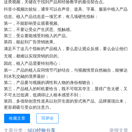
这类视频，关键在于找到产品和经验教学的最佳契合点。
抖音小视频比较短，通常可以在声音、道具、字幕、服装中植入产品
信息。植入产品信息是一项艺术，有几项硬性指标：
第一，不能影响受众观看视频。
第二，不要让受众产生厌恶、抵触感。
第三，受众要能感受到植入的产品。
第四，能起到广告营销效果。
满足不了这几个指标的产品植入，要么是让观众反感，要么会让他们
无视，都难以实现营销的目的。
因此，植入产品需要特别用心：
第一，产品的植入应同情节巧妙结合，与视频情景自然融合，能够达
到水乳交融的境界最好；
第二，产品要与视频的调性和人物的身份相吻合；
第三，产品植入的时机要恰当，既不可喧宾夺主，显得广告太硬，又
不可太过低调，低调得让人根本感受不到；
第四，多借助创意性道具以别开生面的形式将产品、品牌展现出来，
更容易吸引受众的注意力。
收藏文章
写评论
文章分类：
SEO经验分享
举报文章