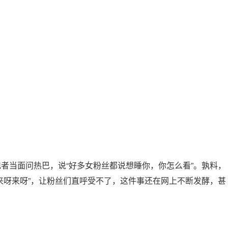
者当面问热巴，说“好多女粉丝都说想睡你，你怎么看”。孰料，
来呀来呀”，让粉丝们直呼受不了，这件事还在网上不断发酵，甚