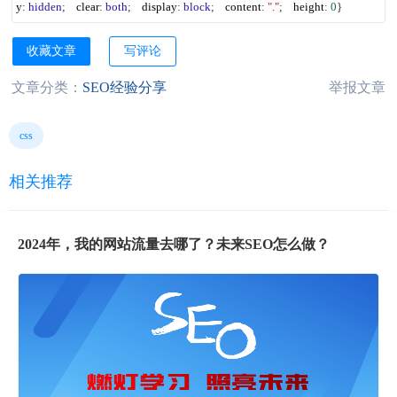
y
:
hidden
;
clear
:
both
;
display
:
block
;
content
:
"."
;
height
:
0
}
收藏文章
写评论
文章分类：
SEO经验分享
举报文章
css
相关推荐
2024年，我的网站流量去哪了？未来SEO怎么做？