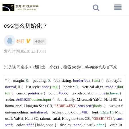
css怎么初始化？
鹤轩
关注
发布时间:05.10 23:10:44
(1)先访问京东 > 找到第一个css，搜索body，将初始样式扣下来
* {
margin
:
0
;
padding
:
0
;
box-sizing
:
border-box
;
}
em
,
i
{
font-style
:
normal
}
li
{
list-style
:
none
}
img
{
border
:
0
;
vertical-align
:
middle
}
but
ton
{
cursor
:
pointer
}
a
{
color
:
#666
;
text-decoration
:
none
}
a
:
hover
{
color
:
#c81623
}
button
,
input
{
font-family
:
Microsoft
YaHei
,
Heiti
SC
,
ta
homa
,
arial
,
Hiragino
Sans
GB
,
"\5B8B\4F53"
,
sans-serif
}
body
{
-webkit-
f
ont-smoothing
:
antialiased
;
background-color
:
#fff
;
font
:
12px
/
1.5
Micr
osoft
YaHei
,
Heiti
SC
,
tahoma
,
arial
,
Hiragino
Sans
GB
,
"\5B8B\4F53"
,
sans-
serif
;
color
:
#666
}
.hide
,
.none
{
display
:
none
}
.clearfix
:
after
{
visibilit