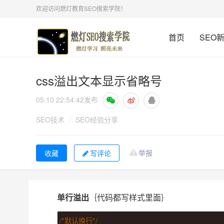
欢迎访问燃灯教育SEO搜索学院！
首页
SEO
css溢出文本显示省略号
05.10 22:54:42
发布
SEO技术
/
SEO经验分享
举报
写评论
单行溢出
｛代码都写样式里面｝
/*默认换行*/