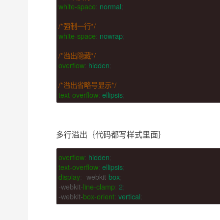
white-space
:
normal
;
/*强制一行*/
white-space
:
nowrap
;
/*溢出隐藏*/
overflow
:
hidden
;
/*溢出省略号显示*/
text-overflow
:
ellipsis
;
多行溢出｛代码都写样式里面｝
overflow
:
hidden
;
text-overflow
:
ellipsis
;
display
:
-webkit-
box
;
-webkit-
line-clamp
:
2
;
-webkit-
box-orient
:
vertical
;