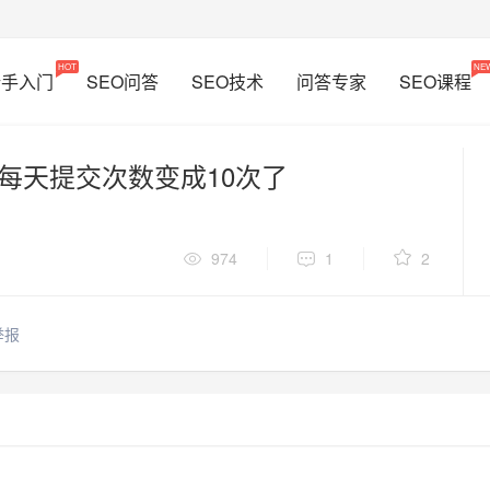
HOT
NE
新手入门
SEO问答
SEO技术
问答专家
SEO课程
每天提交次数变成10次了
974
1
2
举报